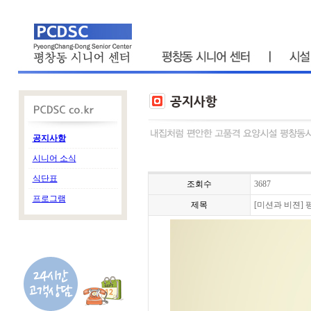
공지사항
시니어 소식
식단표
조회수
3687
프로그램
제목
[미션과 비젼]